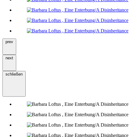
prev
next
schließen