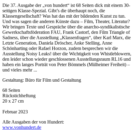
Die 37. Ausgabe der „von hundert“ ist 68 Seiten dick mit einem 30-
seitigen Klasse-Spezial. Gibt’s die überhaupt noch, die
Klassengesellschaft? Was hat das mit der bildenden Kunst zu tun.
Und was sagen die anderen Künste dazu – Film, Theater, Literatur?
Wir bringen Texte und Gespräche über die anarcho-syndikalistische
Gewerkschaftsföderation FAU, Frank Castorf, den Film Triangle of
Sadness, über die Ausstellung „Klassenfragen“, über Karl Marx, die
Letzte Generation, Daniela Dröscher, Anke Stelling, Anne
Schönharting oder Rafael Horzon, zudem besprechen wir die
Ausstellung Noisy Leaks! über die Wichtigkeit von Whistleblowern,
den leider schon wieder geschlossenen Ausstellungsraum RL16 und
haben ein langes Porträt von Peter Bömmels (Mülheimer Freiheit) –
und vieles mehr ...
Gestaltung: Büro für Film und Gestaltung
68 Seiten
Rückstichheftung
20 x 27 cm
Februar 2023
Alle Ausgaben der von Hundert:
www.vonhundert.de